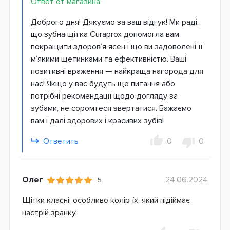
Ответ от магазина
Доброго дня! Дякуємо за ваш відгук! Ми раді,
що зубна щітка Curaprox допомогла вам
покращити здоров’я ясен і що ви задоволені її
м’якими щетинками та ефективністю. Ваші
позитивні враження — найкраща нагорода для
нас! Якщо у вас будуть ще питання або
потрібні рекомендації щодо догляду за
зубами, не соромтеся звертатися. Бажаємо
вам і далі здорових і красивих зубів!
Ответить
0
0
Олег
24.06.2024
5
Щітки класні, особливо колір їх, який підіймає
настрій зранку.