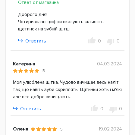
Ответ от магазина
Доброго дня!
Чотиризначні цифри вказують кількість
щетинок на зубній щітці.
Ответить
0
0
Катерина
04.03.2024
5
Моя улюблена щітка. Чудово вичищає весь наліт
так, що навіть зуби скриплять. Щітинки хоть і м'які
але все добре вичищають.
Ответить
0
0
Олена
19.02.2024
5