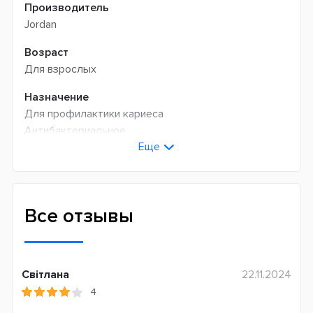
Производитель
Jordan
Возраст
Для взрослых
Назначение
Для профилактики кариеса
Антибактериальное
Еще
От зубного камня и зубного налета
Для свежего дыхания
Для чувствительных десен и зубов
Количество фтора
Все отзывы
1450 ppm
Объем, мл
75
Світлана
22.11.2024
4
Состав пасты