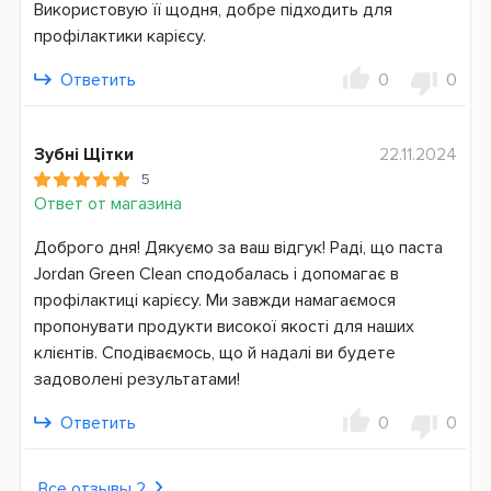
С фтором
Використовую її щодня, добре підходить для
С ксилитом
профілактики карієсу.
Без SLS
Ответить
0
0
Страна производитель
Норвегия
Зубні Щітки
22.11.2024
Страна регистрации бренда
5
Норвегия
Ответ от магазина
Доброго дня! Дякуємо за ваш відгук! Раді, що паста
Jordan Green Clean сподобалась і допомагає в
профілактиці карієсу. Ми завжди намагаємося
пропонувати продукти високої якості для наших
клієнтів. Сподіваємось, що й надалі ви будете
задоволені результатами!
Ответить
0
0
Все отзывы 2