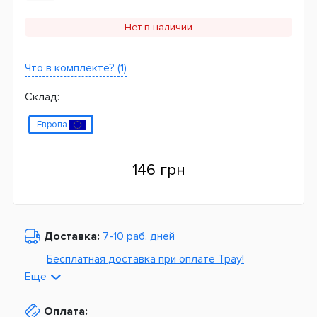
Нет в наличии
Что в комплекте? (1)
Склад:
Европа
146 грн
Доставка:
7-10 раб. дней
Бесплатная доставка при оплате Tpay!
Еще
По Украине от
975 грн
Оплата:
Из Европы от
1499 грн