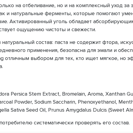
лько на отбеливание, но и на комплексный уход за з
вак и натуральные ферменты, которые помогают уме
ие. Активированный уголь обладает абсорбирующим
ствует ощущению чистоты и свежести.
атуральный состав: паста не содержит фтора, иску
жедневного применения, безопасна для эмали и обе
ning отличным выбором для тех, кто ищет мягкое, но
а.
lvadora Persica Stem Extract, Bromelain, Aroma, Xanthan 
arcoal Powder, Sodium Saccharin, Phenoxyethanol, Mentho
igella Sativa Seed Oil, Prunus Amygdalus Dulcis (Sweet Al
отребителю систематически проверять его состав.