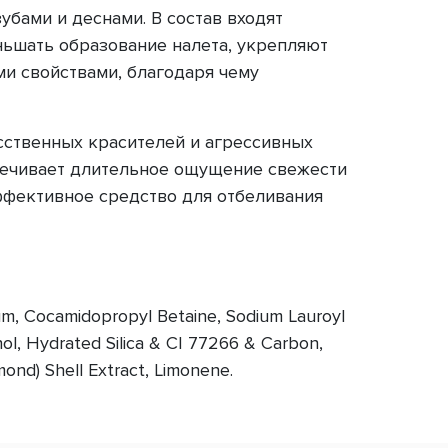
убами и деснами. В состав входят
ньшать образование налета, укрепляют
и свойствами, благодаря чему
сственных красителей и агрессивных
спечивает длительное ощущение свежести
 эффективное средство для отбеливания
Gum, Cocamidopropyl Betaine, Sodium Lauroyl
l, Hydrated Silica & CI 77266 & Carbon,
mond) Shell Extract, Limonene.