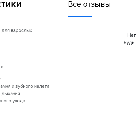
стики
Все отзывы
а для взрослых
Нет
а
Будь 
ых
е
камня и зубного налета
 дыхания
ного ухода