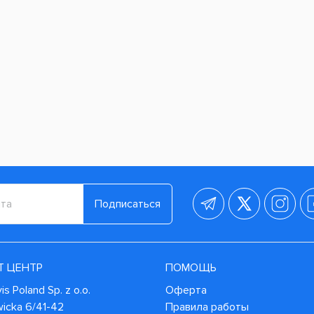
Подписаться
Т ЦЕНТР
ПОМОЩЬ
s Poland Sp. z o.o.
Оферта
wicka 6/41-42
Правила работы