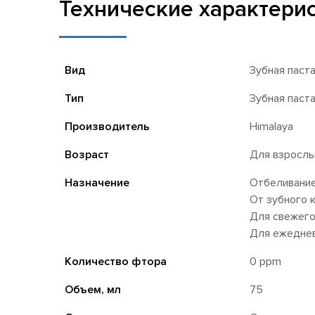
Технические характери
Вид
Зубная паст
Тип
Зубная паст
Производитель
Himalaya
Возраст
Для взросл
Назначение
Отбеливани
От зубного 
Для свежего
Для ежеднев
Количество фтора
0 ppm
Объем, мл
75