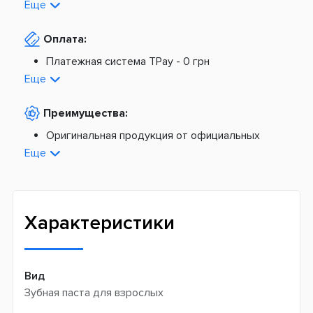
Еще
По Украине от
975 грн
Оплата:
Из Европы от
1499 грн
Платежная система TPay -
0 грн
Платная доставка по Украине:
На расчетный счет -
0 грн
Еще
Наложенный платеж -
20 грн + 2%
По тарифам Новой Почты
Преимущества:
По тарифам Укрпочты
Платная доставка из Европы:
Оригинальная продукция от официальных
поставщиков
Еще
Новая почта -
199 грн
Широкий ассортимент товаров
Meest (курєрська доставка) -
199 грн
Профессиональная помощь менеджеров
Интернет-магазин не производит доставку
Быстрая доставка
самовывозом
Характеристики
Вид
Зубная паста для взрослых