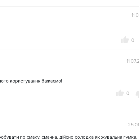
11.
0
11.07
рного користування бажаємо!
0
25.0
робувати по смаку, смачна, дійсно солодка як жувальна гумка.