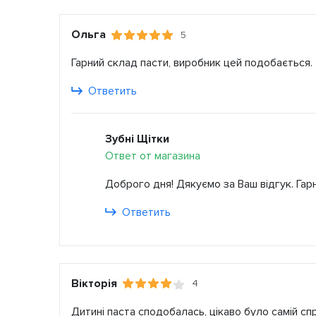
Ольга
5
Гарний склад пасти, виробник цей подобається.
Ответить
Зубні Щітки
Ответ от магазина
Доброго дня! Дякуємо за Ваш відгук. Га
Ответить
Вікторія
4
Дитині паста сподобалась, цікаво було самій сп