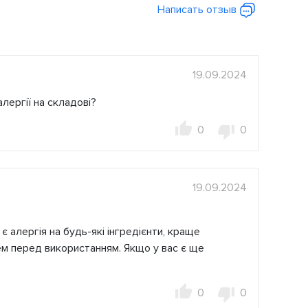
Написать отзыв
19.09.2024
лергії на складові?
0
0
19.09.2024
є алергія на будь-які інгредієнти, краще
ем перед використанням. Якщо у вас є ще
0
0