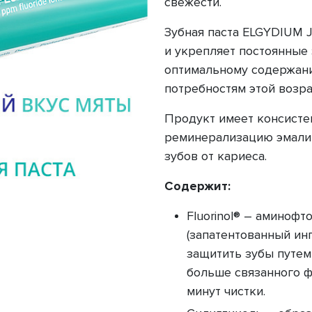
свежести.
Зубная паста ELGYDIUM 
и укрепляет постоянные 
оптимальному содержани
потребностям этой возра
Продукт имеет консисте
реминерализацию эмали
зубов от кариеса.
Содержит:
Fluorinol® – аминоф
(запатентованный инг
защитить зубы путем
больше связанного ф
минут чистки.