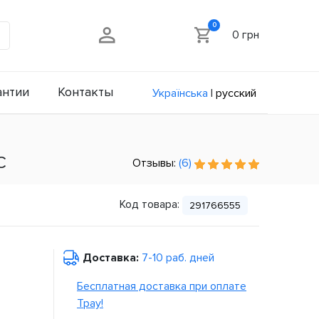
0
0 грн
антии
Контакты
Українська
|
русский
С
Отзывы:
(6)
Код товара:
291766555
Доставка:
7-10 раб. дней
Бесплатная доставка при оплате
Tpay!