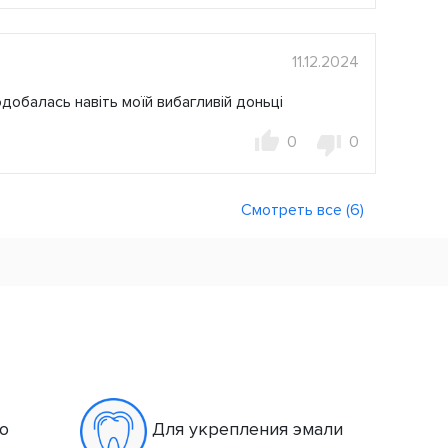
11.12.2024
добалась навіть моїй вибагливій доньці
0
0
Смотреть все (6)
о
Для укрепления эмали