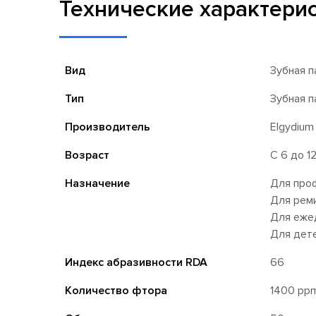
Технические характери
Вид
Зубная п
Тип
Зубная п
Производитель
Elgydium
Возраст
С 6 до 1
Назначение
Для про
Для рем
Для еже
Для дет
Индекс абразивности RDA
66
Количество фтора
1400 pp