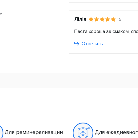
м
Лілія
5
Паста хороша за смаком, спо
Ответить
Для реминерализации
Для ежедневног