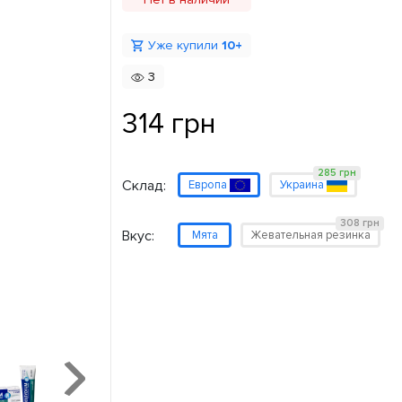
Уже купили
10+
3
314 грн
285 грн
Склад:
Европа
Украина
308 грн
Вкус:
Мята
Жевательная резинка