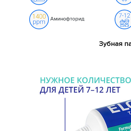
Аминофторид
Зубная па