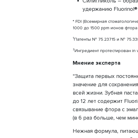
Силигликоль – образ
удержанию Fluorinol®
* FDI (Всемирная стоматологи
1000 до 1500 ppm ионов фтора в
¹Патенты № 75.23715 и № 75.33
²Ингредиент протестирован in v
Мнение эксперта
“Защита первых постоян
значение для сохранения
всей жизни. Зубная паста
до 12 лет содержит Fluor
связывание фтора с эмал
(в 6 раз больше, чем мин
Нежная формула, питающ