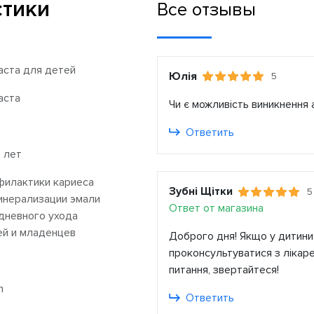
стики
Все отзывы
аста для детей
Юлія
5
аста
Чи є можливість виникнення а
Ответить
2 лет
филактики кариеса
Зубні Щітки
5
инерализации эмали
Ответ от магазина
дневного ухода
ей и младенцев
Доброго дня! Якщо у дитини 
проконсультуватися з лікар
питання, звертайтеся!
m
Ответить