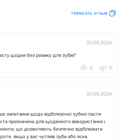
Написать отзыв
30.09.2024
асту щодня без ризику для зубів?
0
0
30.09.2024
ше запитання щодо відбілюючої зубної пасти
паста призначена для щоденного використання і
поненти, що дозволяють безпечно відбілювати
роте, якщо у вас чутливі зуби або ясна,