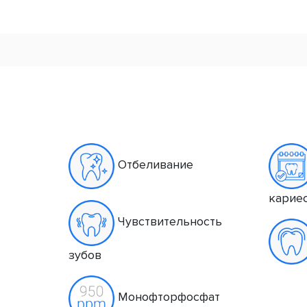
Отбеливание
карие
Чувствительность
зубов
Монофторфосфат