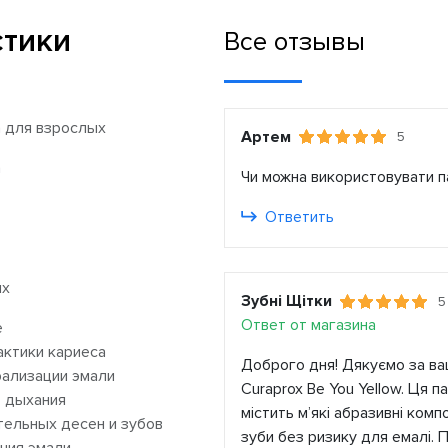
стики
Все отзывы
а для взрослых
Артем
5
а
Чи можна використовувати п
Ответить
ых
Зубні Щітки
5
Ответ от магазина
е
ктики кариеса
Доброго дня! Дякуємо за ва
ализации эмали
Curaprox Be You Yellow. Ця 
 дыхания
містить м’які абразивні ком
тельных десен и зубов
зуби без ризику для емалі. П
ния эмали