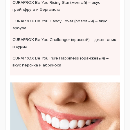
CURAPROX Be You Rising Star (желтый) – вкус
грейпфрута и бергамота
CURAPROX Be You Candy Lover (розовый) – вкус
арбуза
CURAPROX Be You Challenger (красный) – джин-тоник
и хурма
CURAPROX Be You Pure Happiness (оранжевый) –
вкус персика и абрикоса