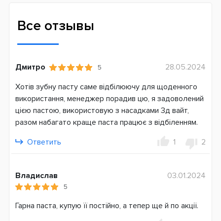
Для реминерализации эмали
Для свежего дыхания
Все отзывы
Для чувствительных десен и зубов
Для укрепления эмали
Для укрепления зубов
Дмитро
28.05.2024
5
Для ежедневного ухода
Хотів зубну пасту саме відбілюючу для щоденного
Индекс абразивности RDA
використання, менеджер порадив цю, я задоволений
50
цією пастою, використовую з насадками 3д вайт,
Количество фтора
разом набагато краще паста працює з відбіленням.
950 ppm
Ответить
1
2
Объем, мл
60
Владислав
03.01.2024
Состав пасты
5
Без SLS
Гарна паста, купую її постійно, а тепер ще й по акції.
С гидроксиапатитом
С ксилитом