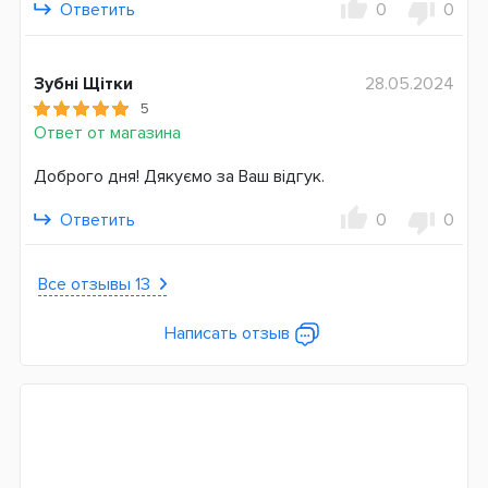
Ответить
0
0
С фтором
Страна производитель
Зубні Щітки
28.05.2024
Швейцария
5
Ответ от магазина
Страна регистрации бренда
Швейцария
Доброго дня! Дякуємо за Ваш відгук.
Ответить
0
0
Все отзывы 13
Написать отзыв