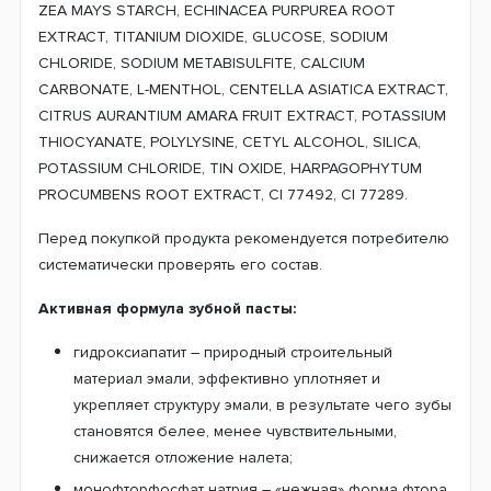
ZEA MAYS STARCH, ECHINACEA PURPUREA ROOT
EXTRACT, TITANIUM DIOXIDE, GLUCOSE, SODIUM
CHLORIDE, SODIUM METABISULFITE, CALCIUM
CARBONATE, L-MENTHOL, CENTELLA ASIATICA EXTRACT,
CITRUS AURANTIUM AMARA FRUIT EXTRACT, POTASSIUM
THIOCYANATE, POLYLYSINE, CETYL ALCOHOL, SILICA,
POTASSIUM CHLORIDE, TIN OXIDE, HARPAGOPHYTUM
PROCUMBENS ROOT EXTRACT, CI 77492, CI 77289.
Перед покупкой продукта рекомендуется потребителю
систематически проверять его состав.
Активная формула зубной пасты:
гидроксиапатит – природный строительный
материал эмали, эффективно уплотняет и
укрепляет структуру эмали, в результате чего зубы
становятся белее, менее чувствительными,
снижается отложение налета;
монофторфосфат натрия – «нежная» форма фтора