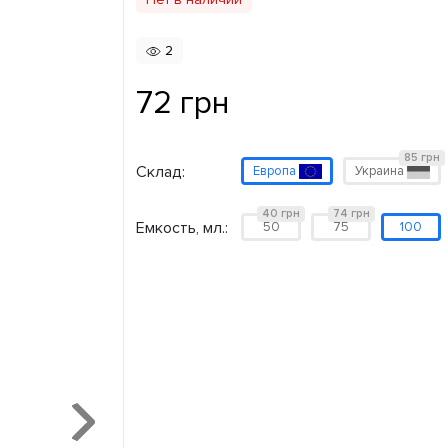
2
72 грн
85 грн
Склад:
Европа
Украина
40 грн
74 грн
Емкость, мл.:
50
75
100