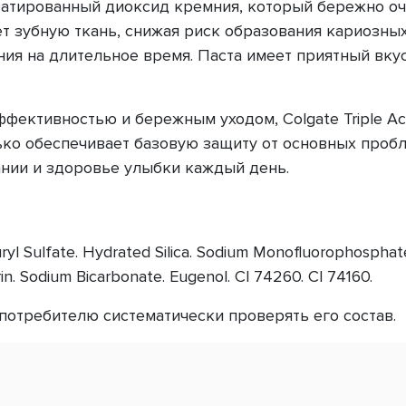
атированный диоксид кремния, который бережно очи
ет зубную ткань, снижая риск образования кариозн
ия на длительное время. Паста имеет приятный вкус 
фективностью и бережным уходом, Colgate Triple Ac
ько обеспечивает базовую защиту от основных пробле
нии и здоровье улыбки каждый день.
uryl Sulfate. Hydrated Silica. Sodium Monofluorophospha
n. Sodium Bicarbonate. Eugenol. Cl 74260. Cl 74160.
отребителю систематически проверять его состав.