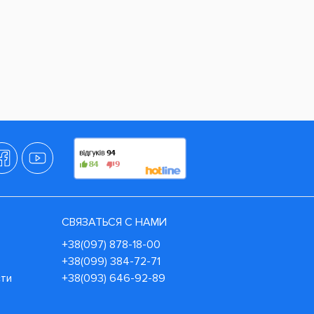
СВЯЗАТЬСЯ С НАМИ
+38(097) 878-18-00
+38(099) 384-72-71
сти
+38(093) 646-92-89