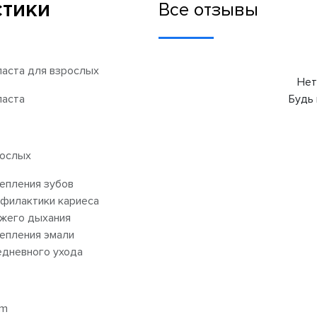
стики
Все отзывы
паста для взрослых
Нет
паста
Будь 
рослых
епления зубов
филактики кариеса
жего дыхания
епления эмали
дневного ухода
pm