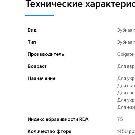
Технические характери
Вид
Зубная 
Тип
Зубная 
Производитель
Colgate
Возраст
Для вз
Назначение
Для укр
Для про
Для све
Для укр
Для еже
Индекс абразивности RDA
75
Количество фтора
1450 p