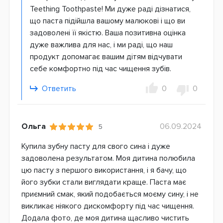
Teething Toothpaste! Ми дуже раді дізнатися,
що паста підійшла вашому малюкові і що ви
задоволені її якістю. Ваша позитивна оцінка
дуже важлива для нас, і ми раді, що наш
продукт допомагає вашим дітям відчувати
себе комфортно під час чищення зубів.
Ответить
0
0
Ольга
06.09.2024
5
Купила зубну пасту для свого сина і дуже
задоволена результатом. Моя дитина полюбила
цю пасту з першого використання, і я бачу, що
його зубки стали виглядати краще. Паста має
приємний смак, який подобається моєму сину, і не
викликає ніякого дискомфорту під час чищення.
Додала фото, де моя дитина щасливо чистить