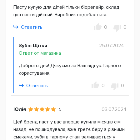
Пасту купую для дітей тільки біорепейр, склад
цієї пасти дійсний. Виробник подобається.
Ответить
0
0
Зубні Щітки
25.07.2024
Ответ от магазина
Доброго дня! Дякуємо за Ваш відгук. Гарного
користування.
Ответить
0
0
Юлія
03.07.2024
5
Цей бренд паст у вас вперше купила місяців сім
назад, не пошкодувала, вже третє беру з різними
смаками, зуби в гарному стані залишаються у