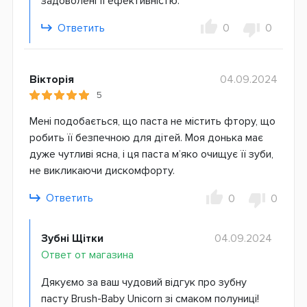
задоволені її ефективністю.
Ответить
0
0
Вікторія
04.09.2024
5
Мені подобається, що паста не містить фтору, що
робить її безпечною для дітей. Моя донька має
дуже чутливі ясна, і ця паста м’яко очищує її зуби,
не викликаючи дискомфорту.
Ответить
0
0
Зубні Щітки
04.09.2024
Ответ от магазина
Дякуємо за ваш чудовий відгук про зубну
пасту Brush-Baby Unicorn зі смаком полуниці!