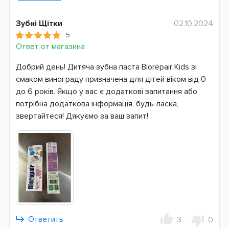
Количество фтора
1350 ppm
Зубні Щітки
02.10.2024
5
Объем, мл
Ответ от магазина
50
Добрий день! Дитяча зубна паста Biorepair Kids зі
Состав пасты
смаком винограду призначена для дітей віком від 0
Без SLS
до 6 років. Якщо у вас є додаткові запитання або
С фтором
потрібна додаткова інформація, будь ласка,
С ксилитом
звертайтеся! Дякуємо за ваш запит!
Страна производитель
Ирландия
Страна регистрации бренда
Великобритания
Ответить
3
0