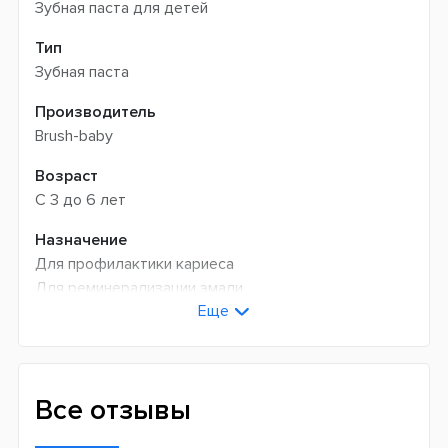
Зубная паста для детей
Тип
Зубная паста
Производитель
Brush-baby
Возраст
С 3 до 6 лет
Назначение
Для профилактики кариеса
Для реминерализации эмали
Еще
Для укрепления эмали
Для свежего дыхания
Для детей и младенцев
Индекс абразивности RDA
Все отзывы
40