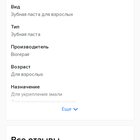
Вид
Зубная паста для взрослых
Тип
Зубная паста
Производитель
Biorepair
Возраст
Для взрослых
Назначение
Для укрепления эмали
Для реминерализации эмали
Еще
Для свежего дыхания
От зубного камня и зубного налета
Для ежедневного ухода
Индекс абразивности RDA