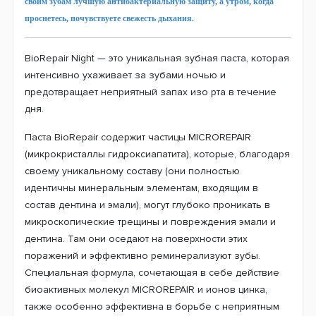
своим зубам лучшую антибактериальную защиту, а утром, когда
проснетесь, почувствуете свежесть дыхания.
BioRepair Night — это уникальная зубная паста, которая
интенсивно ухаживает за зубами ночью и
предотвращает неприятный запах изо рта в течение
дня.
Паста BioRepair содержит частицы MICROREPAIR
(микрокристаллы гидроксиапатита), которые, благодаря
своему уникальному составу (они полностью
идентичны минеральным элементам, входящим в
состав дентина и эмали), могут глубоко проникать в
микроскопические трещины и повреждения эмали и
дентина. Там они оседают на поверхности этих
поражений и эффективно реминерализуют зубы.
Специальная формула, сочетающая в себе действие
биоактивных молекул MICROREPAIR и ионов цинка,
также особенно эффективна в борьбе с неприятным