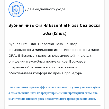
Для ежедневного ухода
Зубная нить Oral-B Essential Floss без воска
50м (12 шт.)
Зубная нить Oral-B Essential Floss – выбор
стоматологов и миллионов их пациентов во всем мире.
ORAL-B Essential является классической нитью для
очищения межзубных промежутков. Восковое
покрытие облегчает ее использование и
обеспечивает комфорт во время процедуры.
Вощеные нити гораздо эффективнее скользят в узких участках зубов,
а само введение нити не требует применения чрезмерной силы, что
значительно снижает риск нежелательного травмирования десен.