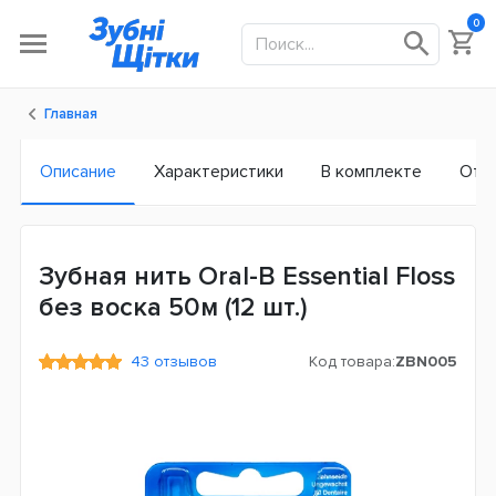
0
Главная
Описание
Характеристики
В комплекте
Отз
Зубная нить Oral-B Essential Floss
без воска 50м (12 шт.)
43 отзывов
Код товара:
ZBN005