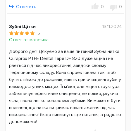
Ответить
0
0
Зубні Щітки
13.11.2024
5
Ответ от магазина
Доброго дня! Дякуємо за ваше питання! Зубна нитка
Curaprox PTFE Dental Tape DF 820 дуже міцна і не
рветься під час використання, завдяки своєму
тефлоновому складу. Вона спроектована так, щоб
бути стійкою до розривів, навіть при очищенні зубів у
важкодоступних місцях. Її м’яка, але міцна структура
забезпечує ефективне очищення, не пошкоджуючи
ясна, і вона легко ковзає між зубами. Ви можете бути
впевнені, що нитка витримає навантаження під час
використання! Якщо виникнуть ще питання, з радістю
допоможемо!