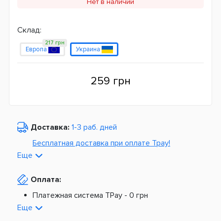
Нет в наличии
Склад:
217 грн
Европа
Украина
259 грн
Доставка:
1-3 раб. дней
Бесплатная доставка при оплате Tpay!
Еще
По Украине от
975 грн
Оплата:
Из Европы от
1499 грн
Платежная система TPay -
0 грн
Платная доставка по Украине:
На расчетный счет -
0 грн
Еще
Наложенный платеж -
20 грн + 2%