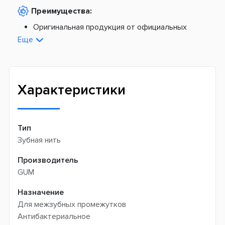
По тарифам Новой Почты
Преимущества:
По тарифам Укрпочты
Платная доставка из Европы:
Оригинальная продукция от официальных
поставщиков
Еще
Новая почта -
199 грн
Широкий ассортимент товаров
Meest (курєрська доставка) -
199 грн
Профессиональная помощь менеджеров
Интернет-магазин не производит доставку
Быстрая доставка
самовывозом
Характеристики
Тип
Зубная нить
Производитель
GUM
Назначение
Для межзубных промежутков
Антибактериальное