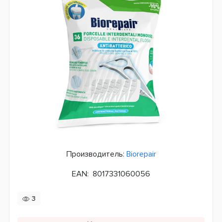
Производитель:
Biorepair
EAN:
8017331060056
3