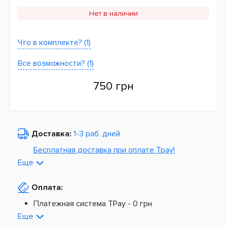
Нет в наличии
Что в комплекте? (1)
Все возможности? (1)
750 грн
Доставка:
1-3 раб. дней
Бесплатная доставка при оплате Tpay!
Еще
По Украине от
975 грн
Оплата:
Из Европы от
1499 грн
Платежная система TPay -
0 грн
Платная доставка по Украине:
На расчетный счет -
0 грн
Еще