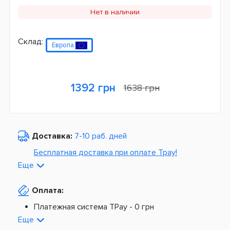
Нет в наличии
Склад:
Европа
1392 грн
1638 грн
Доставка:
7-10 раб. дней
Бесплатная доставка при оплате Tpay!
Еще
По Украине от
975 грн
Оплата:
Из Европы от
1499 грн
Платежная система TPay -
0 грн
Платная доставка по Украине:
На расчетный счет -
0 грн
Еще