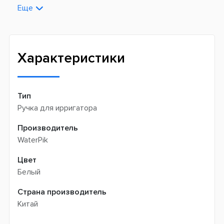
поставщиков
Еще
Новая почта -
199 грн
Широкий ассортимент товаров
Meest (курєрська доставка) -
199 грн
Профессиональная помощь менеджеров
Интернет-магазин не производит доставку
Быстрая доставка
самовывозом
Характеристики
Тип
Ручка для ирригатора
Производитель
WaterPik
Цвет
Белый
Страна производитель
Китай