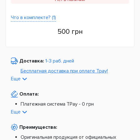
Что в комплекте? (1)
500 грн
Доставка:
1-3 раб. дней
Бесплатная доставка при оплате Tpay!
Еще
По Украине от
975 грн
Оплата:
Из Европы от
1499 грн
Платежная система TPay -
0 грн
Платная доставка по Украине:
На расчетный счет -
0 грн
Еще
Наложенный платеж -
20 грн + 2%
По тарифам Новой Почты
Преимущества:
По тарифам Укрпочты
Платная доставка из Европы:
Оригинальная продукция от официальных