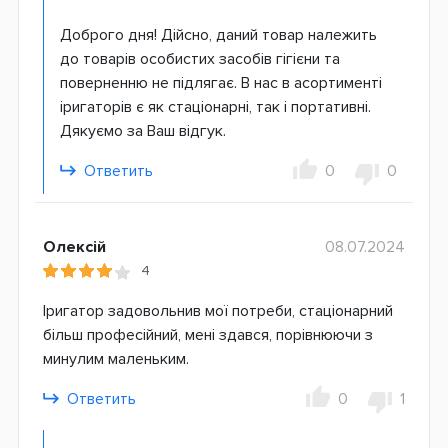
Доброго дня! Дійсно, даний товар належить
до товарів особистих засобів гігієни та
поверненню не підлягає. В нас в асортименті
іригаторів є як стаціонарні, так і портативні.
Дякуємо за Ваш відгук.
Ответить
0
0
Олексій
08.07.2024
4
Іригатор задовольнив мої потреби, стаціонарний
більш професійний, мені здався, порівнюючи з
минулим маленьким.
Ответить
0
1