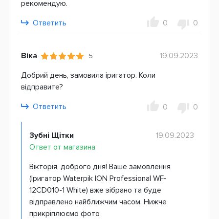
рекомендую.
Ответить
0
0
Віка
19.09.2023
5
Добрий день, замовила іригатор. Коли
відправите?
Ответить
0
0
Зубні Щітки
19.09.2023
Ответ от магазина
Вікторія, доброго дня! Ваше замовлення
(Іригатор Waterpik ION Professional WF-
12CD010-1 White) вже зібрано та буде
відправлено найближчим часом. Нижче
прикріплюємо фото