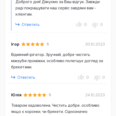
Доброго дня! Дякуємо за Ваш відгук. Завжди
раді покращувати наш сервіс завдяки вам -
клієнтам.
Ответить
0
0
Ігор
30.10.2023
5
Відмінний ірігатор. Зручний, добре чистить
міжзубні проміжки, особливо полегшує догляд за
брекетами.
Ответить
0
0
Юлія
24.10.2023
5
Товаром задоволена. Чистить добре, особливо
якщо є коронки, чи брекети. Однозначно