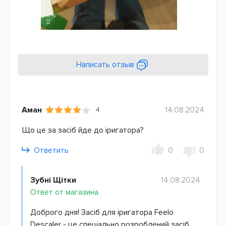
Написать отзыв
Аман
14.08.2024
4
Що це за засіб йде до іригатора?
Ответить
0
0
Зубні Щітки
14.08.2024
Ответ от магазина
Доброго дня! Засіб для іригатора Feelo
Descaler - це спеціально розроблений засіб,