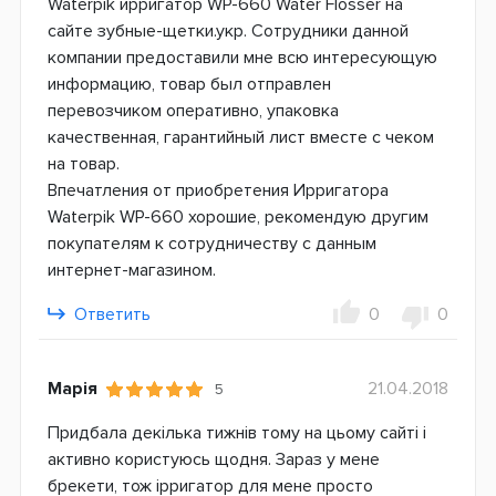
Waterpik ирригатор WP-660 Water Flosser на
сайте зубные-щетки.укр. Сотрудники данной
компании предоставили мне всю интересующую
информацию, товар был отправлен
перевозчиком оперативно, упаковка
качественная, гарантийный лист вместе с чеком
на товар.
Впечатления от приобретения Ирригатора
Waterpik WP-660 хорошие, рекомендую другим
покупателям к сотрудничеству с данным
интернет-магазином.
Ответить
0
0
Марія
21.04.2018
5
Придбала декілька тижнів тому на цьому сайті і
активно користуюсь щодня. Зараз у мене
брекети, тож ірригатор для мене просто