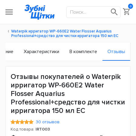
0
Waterpik ирригатор WP-660E2 Water Flosser Aquarius
Professional+средство для чистки ирригатора 150 мл ЕС
исание
Характеристики
В комплекте
Отзывы
Отзывы покупателей о Waterpik
ирригатор WP-660E2 Water
Flosser Aquarius
Professional+средство для чистки
ирригатора 150 мл ЕС
30 отзывов
Код товара:
IRT003