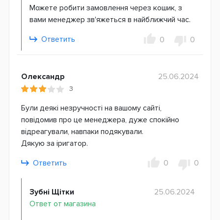
Можете робити замовлення через кошик, з
вами менеджер зв'яжеться в найближчий час.
Ответить
0
0
Олександр
25.06.2024
3
Були деякі незручності на вашому сайті,
повідомив про це менеджера, дуже спокійно
відреагували, навпаки подякували.
Дякую за іригатор.
Ответить
0
0
Зубні Щітки
25.06.2024
Ответ от магазина