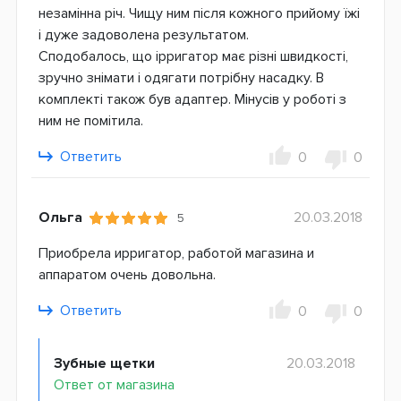
незамінна річ. Чищу ним після кожного прийому їжі
і дуже задоволена результатом.
Сподобалось, що ірригатор має різні швидкості,
зручно знімати і одягати потрібну насадку. В
комплекті також був адаптер. Мінусів у роботі з
ним не помітила.
Ответить
0
0
Ольга
20.03.2018
5
Приобрела ирригатор, работой магазина и
аппаратом очень довольна.
Ответить
0
0
Зубные щетки
20.03.2018
Ответ от магазина