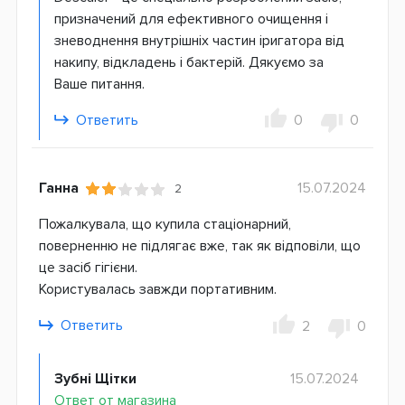
призначений для ефективного очищення і
зневоднення внутрішніх частин іригатора від
накипу, відкладень і бактерій. Дякуємо за
Ваше питання.
Ответить
0
0
Ганна
15.07.2024
2
Пожалкувала, що купила стаціонарний,
поверненню не підлягає вже, так як відповіли, що
це засіб гігієни.
Користувалась завжди портативним.
Ответить
2
0
Зубні Щітки
15.07.2024
Ответ от магазина