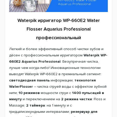
Waterpik ирригатор WP-660E2 Water
Flosser Aquarius Professional
профессиональный
Легкий и более эффективный способ чистки зубов и
дёсен с профессиональным ирригатором
Waterpik WP-
660E2 Aquarius Professional
. Безупречная чистка,
лучше чем когда-либо!
Инновационные технологии
выводят Waterpik WP-660E2 в премиальный сегмент:
светодиодная панель
информации;
технология
WaterFlosser
– чистка струей воды с эффектом зубной
нити;
10 режимов
мощности струи с
1400 пульсаций в
минуту
и переключением на
2 режима чистки
: Floss и
Massage;
2 таймера
: на 1 минуту и с
тридцатисекундными интервалами;
резервуар для