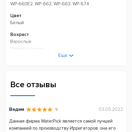
WP-660E2, WP-662, WP-663, WP-674
Цвет
Белый
Возраст
Взрослые
Универсальные
Еще
Технология чистки
Пульсирующая
Количество пульсаций в минуту
Все отзывы
1400
Режимов чистки
2
Вадим
03.05.2022
5
Сменная насадка
Данная фирма WaterPick является самой лучшей
Да
компанией по производству Ирригаторов, она его