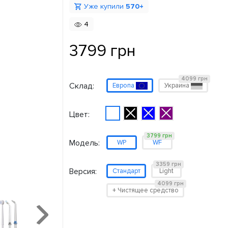
Уже купили
570+
4
3799 грн
4099 грн
Склад:
Европа
Украина
Цвет:
3799 грн
Модель:
WP
WF
3359 грн
Версия:
Стандарт
Light
4099 грн
+ Чистящее средство