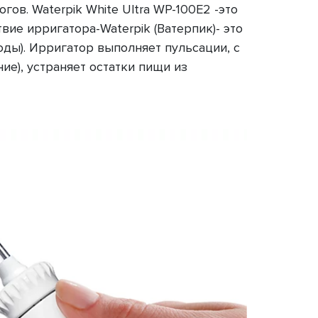
ов. Waterpik White Ultra WP-100E2 -это
ие ирригатора-Waterpik (Ватерпик)- это
ды). Ирригатор выполняет пульсации, с
е), устраняет остатки пищи из