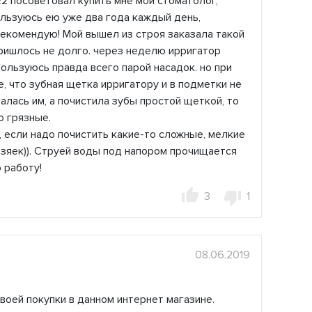
2 посоветовал купить мне мой стоматолог,
ользуюсь ею уже два года каждый день,
рекомендую! Мой вышел из строя заказала такой
ришлось не долго. через неделю ирригатор
Пользуюсь правда всего парой насадок. но при
, что зубная щетка ирригатору и в подметки не
алась им, а почистила зубы простой щеткой, то
о грязные.
, если надо почистить какие-то сложные, мелкие
озяек)). Струей воды под напором прочищается
 работу!
3
1
08.06.2019
воей покупки в данном интернет магазине.