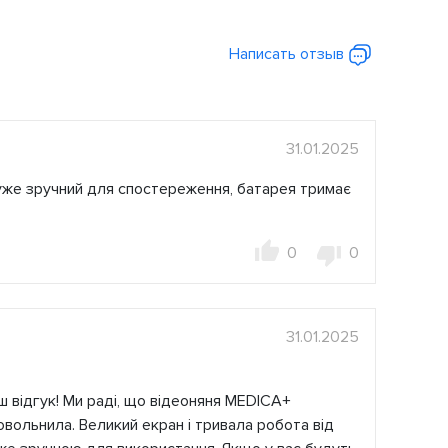
Написать отзыв
31.01.2025
уже зручний для спостереження, батарея тримає
0
0
31.01.2025
 відгук! Ми раді, що відеоняня MEDICA+
овольнила. Великий екран і тривала робота від