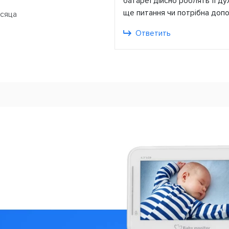
батареї дійсно роблять її д
ще питання чи потрібна допо
есяца
Ответить