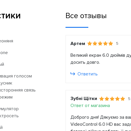
стики
Все отзывы
еоняня
Артем
5
Zone
Великий екран 6.0 дюймів д
досить довго.
ый
Ответить
ивация голосом
дусник
хсторонняя связь
режим
Зубні Щітки
5
Ответ от магазина
умулятор
ктросеть
Доброго дня! Дякуємо за ваш
VideoControl 6.0 HD вас зад
ай