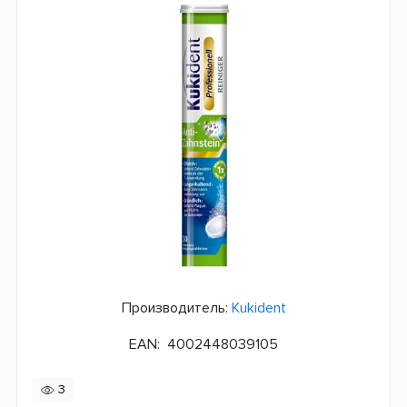
Производитель:
Kukident
EAN:
4002448039105
3