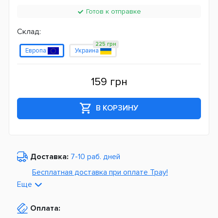
Готов к отправке
Склад:
225 грн
Европа
Украина
159 грн
В КОРЗИНУ
Доставка:
7-10 раб. дней
Бесплатная доставка при оплате Tpay!
Еще
По Украине от
975 грн
Оплата:
Из Европы от
1499 грн