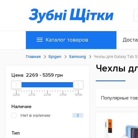
Каталог товаров
Доста
Главная
Spigen
Samsung
Чехлы для Galaxy Tab S9
Чехлы дл
Цена
2269
-
5359
грн
2269
2276
2338
2554
5359
Популярные то
Наличие
Нет в наличии
2
Тип