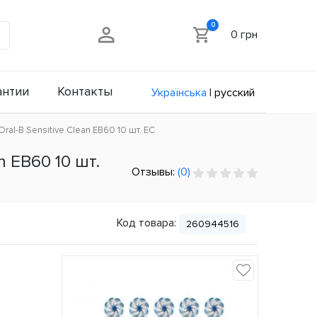
0
0 грн
антии
Контакты
Українська
|
русский
al-B Sensitive Clean EB60 10 шт. ЕС
 EB60 10 шт.
Отзывы:
(0)
Код товара:
260944516