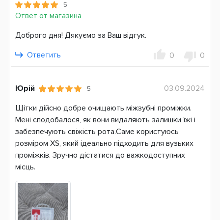
5
Ответ от магазина
Доброго дня! Дякуємо за Ваш відгук.
Ответить
0
0
Юрій
03.09.2024
5
Щітки дійсно добре очищають міжзубні проміжки.
Мені сподобалося, як вони видаляють залишки їжі і
забезпечують свіжість рота.Саме користуюсь
розміром XS, який ідеально підходить для вузьких
проміжків. Зручно дістатися до важкодоступних
місць.