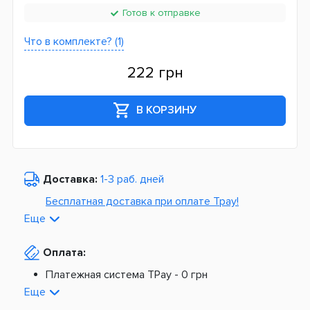
Готов к отправке
Что в комплекте? (1)
222 грн
В КОРЗИНУ
Доставка:
1-3 раб. дней
Бесплатная доставка при оплате Tpay!
Еще
По Украине от
975 грн
Оплата:
Из Европы от
1499 грн
Платежная система TPay -
0 грн
Платная доставка по Украине:
На расчетный счет -
0 грн
Еще
Наложенный платеж -
20 грн + 2%