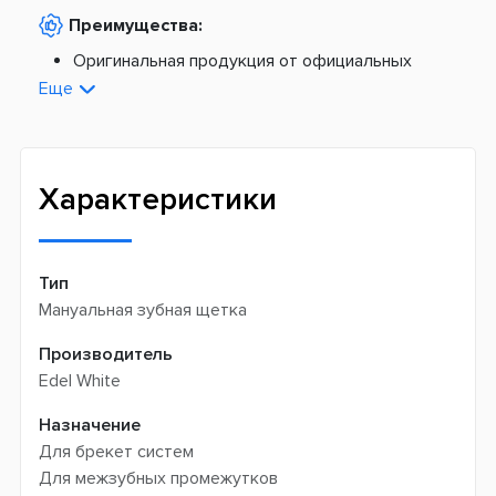
По тарифам Новой Почты
Преимущества:
По тарифам Укрпочты
Платная доставка из Европы:
Оригинальная продукция от официальных
поставщиков
Еще
Новая почта -
199 грн
Широкий ассортимент товаров
Meest (курєрська доставка) -
199 грн
Профессиональная помощь менеджеров
Интернет-магазин не производит доставку
Быстрая доставка
самовывозом
Характеристики
Тип
Мануальная зубная щетка
Производитель
Edel White
Назначение
Для брекет систем
Для межзубных промежутков