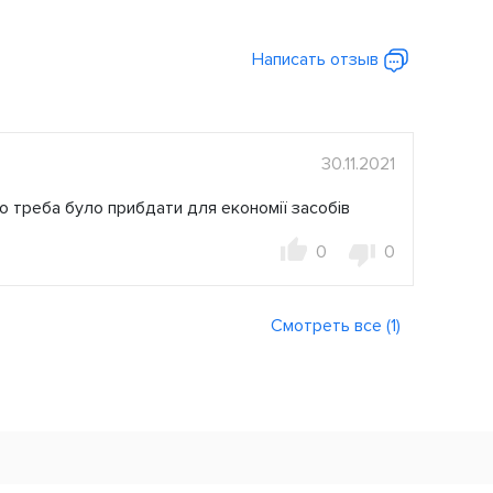
Написать отзыв
30.11.2021
 треба було прибдати для економії засобів
0
0
Смотреть все (1)