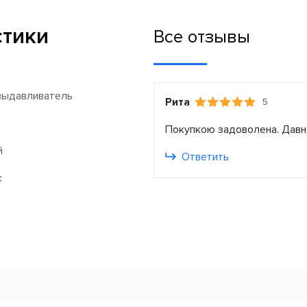
стики
Все отзывы
выдавливатель
Рита
5
Покупкою задоволена. Давно
й
Ответить
к