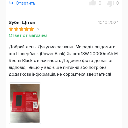
Ответить
0
0
Гарантия
3 месяца
Зубні Щітки
10.10.2024
5
Ответ от магазина
Добрий день! Дякуємо за запит. Ми раді повідомити,
що Повербанк (Power Bank) Xiaomi 18W 20000mAh Mi
Redmi Black є в наявності. Додаємо фото до нашої
відповіді. Якщо у вас є ще питання або потрібна
додаткова інформація, не соромтеся звертатися!