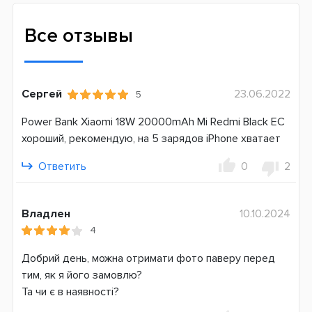
Выходные разъемы
USBx2
Все отзывы
Быстрая зарядка устройств
Qualcomm Quick Charge 3.0
Сергей
23.06.2022
5
Зарядка батареи
Micro-USB
Power Bank Xiaomi 18W 20000mAh Mi Redmi Black ЕС
USB Type-C
хороший, рекомендую, на 5 зарядов iPhone хватает
Возможность зарядки ноутбука
Ответить
0
2
Нет
Вес
Владлен
10.10.2024
480 г
4
Тип аккумулятора
Добрий день, можна отримати фото паверу перед
Li-Pol
тим, як я його замовлю?
Страна производитель
Та чи є в наявності?
Китай