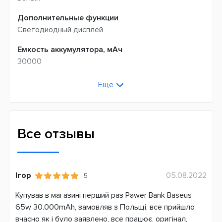
Дополнительные функции
Светодиодный дисплей
Емкость аккумулятора, мАч
30000
Выходная мощность
Еще
65 В
Функциональность
Быстрая зарядка аккумулятора
Все отзывы
Выходные разъемы
USBx4
USB Type-C
Ігор
05.08.2022
5
Быстрая зарядка устройств
Купував в магазині перший раз Pawer Bank Baseus
Qualcomm Quick Charge 3.0
65w 30.000mAh, замовляв з Польщі, все прийшло
Power Delivery 3.0
вчасно як і було заявлено, все працює, оригінал,