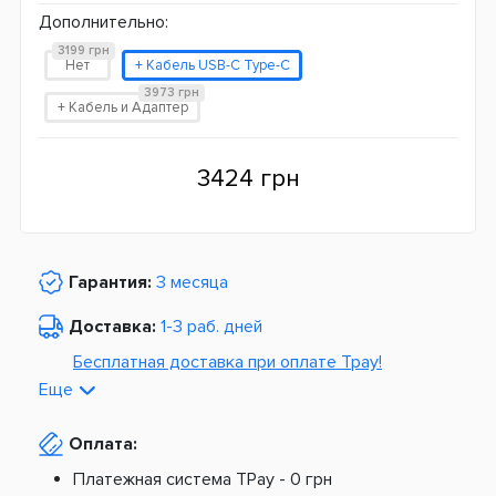
Дополнительно:
3199 грн
Нет
+ Кабель USB-C Type-C
3973 грн
+ Кабель и Адаптер
3424 грн
Гарантия:
3 месяца
Доставка:
1-3 раб. дней
Бесплатная доставка при оплате Tpay!
Еще
По Украине от
975 грн
Оплата:
Из Европы от
1499 грн
Платежная система TPay -
0 грн
Платная доставка по Украине: