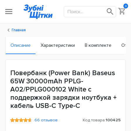
0
Главная
Описание
Характеристики
В комплекте
Отз
Повербанк (Power Bank) Baseus
65W 30000mAh PPLG-
A02/PPLG000102 White с
поддержкой зарядки ноутбука +
кабель USB-C Type-C
66 отзывов
Код товара:
100425