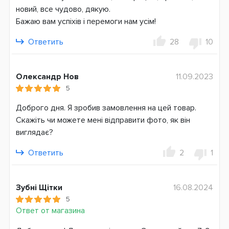
новий, все чудово, дякую.
Зарядка батареи
Бажаю вам успіхів і перемоги нам усім!
Micro-USB
USB Type-C
Ответить
28
10
Apple Lightning
Возможность зарядки ноутбука
Олександр Нов
11.09.2023
Да
5
Вес
Доброго дня. Я зробив замовлення на цей товар.
550 г
Скажіть чи можете мені відправити фото, як він
виглядає?
Тип аккумулятора
Li-Pol
Ответить
2
1
Страна производитель
Китай
Зубні Щітки
16.08.2024
Гарантия
5
Ответ от магазина
3 месяца