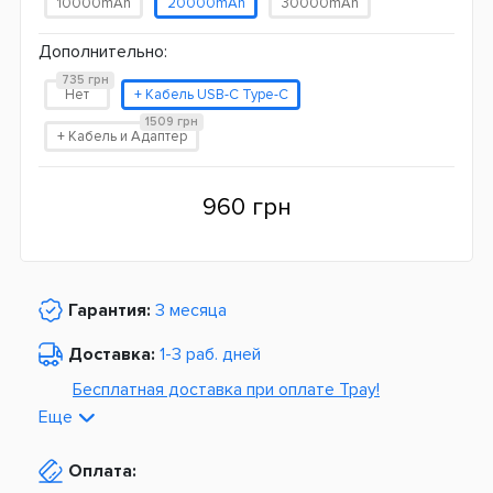
10000mAh
20000mAh
30000mAh
Дополнительно:
735 грн
Нет
+ Кабель USB-C Type-C
1509 грн
+ Кабель и Адаптер
960 грн
Гарантия:
3 месяца
Доставка:
1-3 раб. дней
Бесплатная доставка при оплате Tpay!
Еще
По Украине от
975 грн
Оплата:
Из Европы от
1499 грн