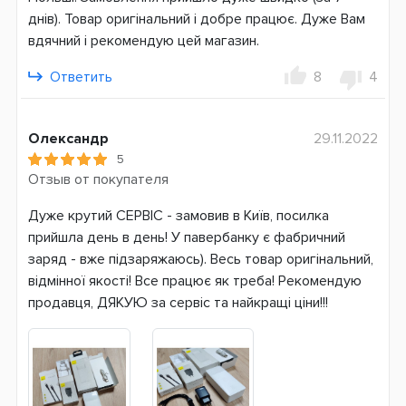
Power Delivery 2.0
днів). Товар оригінальний і добре працює. Дуже Вам
Qualcomm Quick Charge 3.0
вдячний і рекомендую цей магазин.
Зарядка батареи
Ответить
8
4
Micro-USB
USB Type-C
Олександр
29.11.2022
Возможность зарядки ноутбука
5
Нет
Отзыв от покупателя
Вес
Дуже крутий СЕРВІС - замовив в Київ, посилка
425 г
прийшла день в день! У павербанку є фабричний
заряд - вже підзаряжаюсь). Весь товар оригінальний,
Тип аккумулятора
відмінної якості! Все працює як треба! Рекомендую
Li-Pol
продавця, ДЯКУЮ за сервіс та найкращі ціни!!!
Страна производитель
Китай
Гарантия
3 месяца