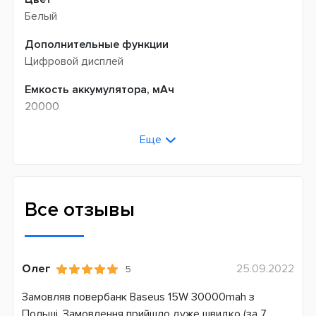
Белый
Дополнительные функции
Цифровой дисплей
Емкость аккумулятора, мАч
20000
Выходная мощность
Еще
20 В
Функциональность
Быстрая зарядка аккумулятора
Все отзывы
Выходные разъемы
USBx2
USB Type-C
Олег
25.09.2022
5
microUSB
Замовляв повербанк Baseus 15W 30000mah з
Быстрая зарядка устройств
Польші. Замовлення прийшло дуже швидко (за 7