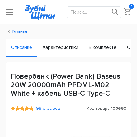
0
Главная
Описание
Характеристики
В комплекте
Отз
Повербанк (Power Bank) Baseus
20W 20000mAh PPDML-M02
White + кабель USB-C Type-C
99 отзывов
Код товара:
100660