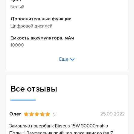
Белый
Дополнительные функции
Цифровой дисплей
Емкость аккумулятора, мАч
10000
Выходная мощность
Еще
20 В
Функциональность
Быстрая зарядка аккумулятора
Все отзывы
Выходные разъемы
USBx2
USB Type-C
Олег
25.09.2022
5
microUSB
Замовляв повербанк Baseus 15W 30000mah з
Быстрая зарядка устройств
Польші. Замовлення прийшло дуже швидко (за 7