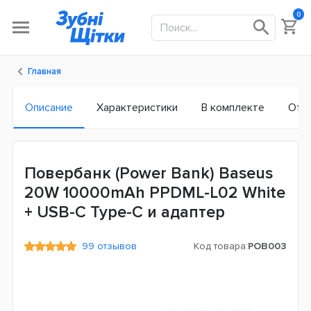
0
Главная
Описание
Характеристики
В комплекте
Отз
Повербанк (Power Bank) Baseus
20W 10000mAh PPDML-L02 White
+ USB-C Type-C и адаптер
99 отзывов
Код товара:
POB003