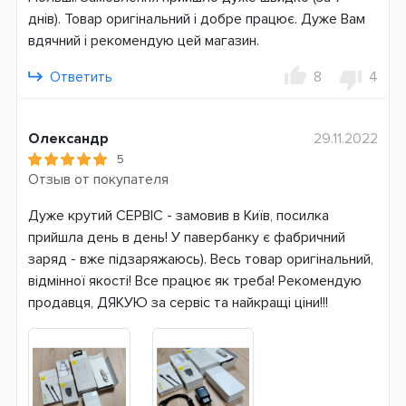
Qualcomm Quick Charge 3.0
днів). Товар оригінальний і добре працює. Дуже Вам
вдячний і рекомендую цей магазин.
Зарядка батареи
Micro-USB
Ответить
8
4
USB Type-C
Возможность зарядки ноутбука
Олександр
29.11.2022
Нет
5
Отзыв от покупателя
Вес
252 г
Дуже крутий СЕРВІС - замовив в Київ, посилка
прийшла день в день! У павербанку є фабричний
Тип аккумулятора
заряд - вже підзаряжаюсь). Весь товар оригінальний,
Li-Pol
відмінної якості! Все працює як треба! Рекомендую
Страна производитель
продавця, ДЯКУЮ за сервіс та найкращі ціни!!!
Китай
Гарантия
3 месяца