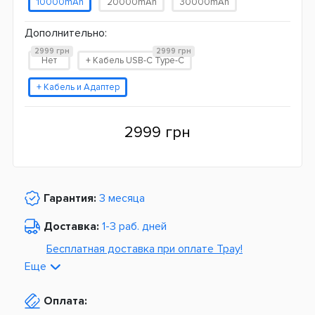
10000mAh
20000mAh
30000mAh
Дополнительно:
2999 грн
2999 грн
Нет
+ Кабель USB-C Type-C
+ Кабель и Адаптер
2999 грн
Гарантия:
3 месяца
Доставка:
1-3 раб. дней
Бесплатная доставка при оплате Tpay!
Еще
По Украине от
975 грн
Оплата:
Из Европы от
1499 грн