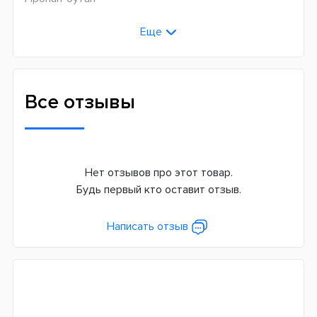
Крепления к баллону/резервуару
Еще
Баллон размещается внутри устройства
Мощность, кВт
1,65
Все отзывы
Соединения баллонов
Цанговые
Страна производитель
Нет отзывов про этот товар.
Китай
Будь первый кто оставит отзыв.
Гарантия
3 месяца
Написать отзыв