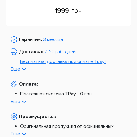
1999 грн
Гарантия:
3 месяца
Доставка:
7-10 раб. дней
Бесплатная доставка при оплате Tpay!
Еще
По Украине от
975 грн
Оплата:
Из Европы от
1499 грн
Платежная система TPay -
0 грн
Платная доставка по Украине:
На расчетный счет -
0 грн
Еще
Наложенный платеж -
20 грн + 2%
По тарифам Новой Почты
Преимущества:
По тарифам Укрпочты
Платная доставка из Европы:
Оригинальная продукция от официальных
поставщиков
Еще