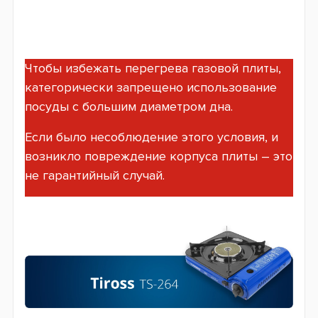
Чтобы избежать перегрева газовой плиты,
категорически запрещено использование
посуды с большим диаметром дна.
Если было несоблюдение этого условия, и
возникло повреждение корпуса плиты – это
не гарантийный случай.