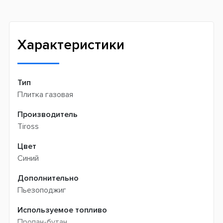
Новая почта -
199 грн
Широкий ассортимент товаров
Meest (курєрська доставка) -
199 грн
Профессиональная помощь менеджеров
Интернет-магазин не производит доставку
Быстрая доставка
самовывозом
Характеристики
Тип
Плитка газовая
Производитель
Tiross
Цвет
Синий
Дополнительно
Пьезоподжиг
Используемое топливо
Пропан-бутан