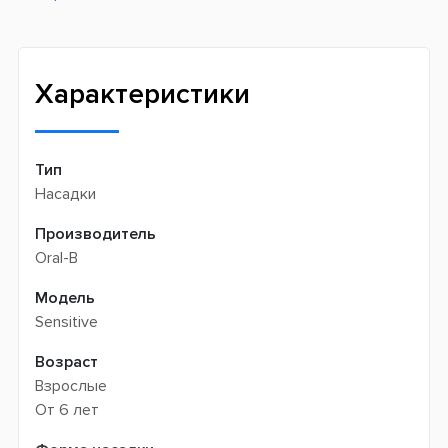
Новая почта -
199 грн
Широкий ассортимент товаров
Meest (курєрська доставка) -
199 грн
Профессиональная помощь менеджеров
Интернет-магазин не производит доставку
Быстрая доставка
самовывозом
Характеристики
Тип
Насадки
Производитель
Oral-B
Модель
Sensitive
Возраст
Взрослые
От 6 лет