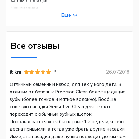
Форма насадки
Чашевидная
Еще
Жесткость щетины
Мягкая
Назначение
Все отзывы
Ежедневное
Ультратонкие щетинки
Совместимость
it km
26.07.2018
5
D12 (Vitality, Stages power Kids)
D16 (400-900) (PRO, Professional Care, Trizone)
Отличный семейный набор, для тех у кого дети. В
D20 (1000-5900) (PRO, Professional Care, Trizone)
отличии от базовых Precision Clean более щадящие
D34-D36 (5000-7000) (PRO, Triumph)
зубы (более тонкое и мягкое волокно). Вообще
D501 (2000-4000) PRO 2
советую насадки Sensetive Clean для тех кто
D505 (3000-4000) PRO 3
переходит с обычных зубных щеток.
D601 (4000-5900) (Smart 4)
Попользоваться хотя бы первые 1-2 недели, чтобы
DB4 (pro-expert, Тачки, Принцесса)
десна привыкли, а тогда уже брать другие насадки.
D100 (Kids, Vitality)
Имхо, эта насадка даже лучше подходит детям чем