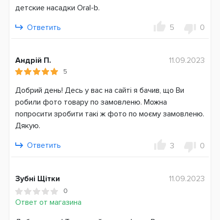
D701 (6000-20000) (Genius)
детские насадки Oral-b.
Страна производитель
Ответить
5
0
Германия
Андрій П.
11.09.2023
5
Добрий день! Десь у вас на сайті я бачив, що Ви
робили фото товару по замовленю. Можна
попросити зробити такі ж фото по моєму замовленю.
Дякую.
Ответить
3
0
Зубні Щітки
11.09.2023
0
Ответ от магазина