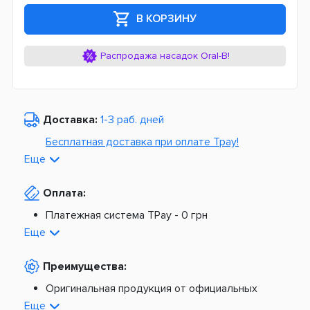
В КОРЗИНУ
Распродажа насадок Oral-B!
Доставка:
1-3 раб. дней
Бесплатная доставка при оплате Tpay!
Еще
По Украине от
975 грн
Оплата:
Из Европы от
1499 грн
Платежная система TPay -
0 грн
Платная доставка по Украине:
На расчетный счет -
0 грн
Еще
Наложенный платеж -
20 грн + 2%
По тарифам Новой Почты
Преимущества:
По тарифам Укрпочты
Платная доставка из Европы:
Оригинальная продукция от официальных
поставщиков
Еще