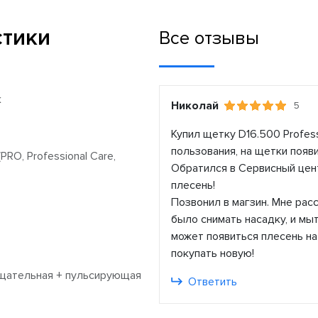
стики
Все отзывы
к
Николай
5
Купил щетку D16.500 Profes
пользования, на щетки появ
PRO, Professional Care,
Обратился в Сервисный цент
плесень!
Позвонил в магзин. Мне рас
было снимать насадку, и мыт
может появиться плесень н
покупать новую!
щательная + пульсирующая
Ответить