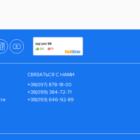
СВЯЗАТЬСЯ С НАМИ
+38(097) 878-18-00
+38(099) 384-72-71
сти
+38(093) 646-92-89