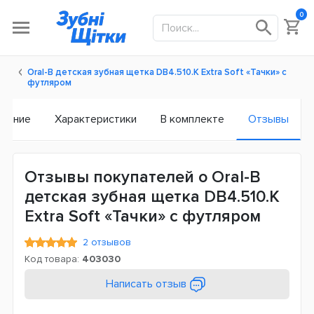
0
Oral-B детская зубная щетка DB4.510.К Extra Soft «Тачки» с
футляром
исание
Характеристики
В комплекте
Отзывы
Отзывы покупателей о Oral-B
детская зубная щетка DB4.510.К
Extra Soft «Тачки» с футляром
2 отзывов
Код товара:
403030
Написать отзыв