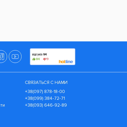
СВЯЗАТЬСЯ С НАМИ
+38(097) 878-18-00
+38(099) 384-72-71
сти
+38(093) 646-92-89