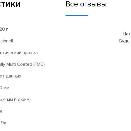
стики
Все отзывы
20 г
Нет
ushnell
Будь 
птический прицел
ully Multi Coated (FMC)
ет данных
0 мм
5,4 мм (1 дюйм)
а
-9x