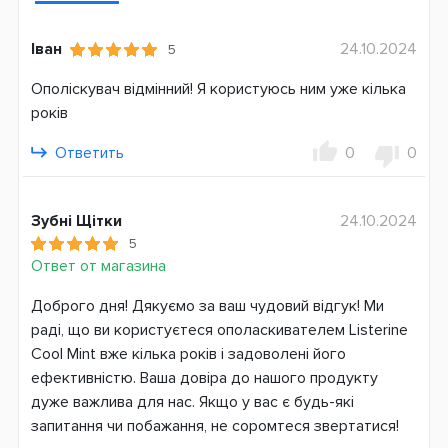
Объем, мл
250
Іван
24.10.2024
5
Состав
Ополіскувач відмінний! Я користуюсь ним уже кілька
С фтором
років
Страна производитель
Ответить
0
0
Италия
Зубні Щітки
24.10.2024
5
Ответ от магазина
Доброго дня! Дякуємо за ваш чудовий відгук! Ми
раді, що ви користуєтеся ополаскивателем Listerine
Cool Mint вже кілька років і задоволені його
ефективністю. Ваша довіра до нашого продукту
дуже важлива для нас. Якщо у вас є будь-які
запитання чи побажання, не соромтеся звертатися!