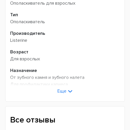
Ополаскиватель для взрослых
Тип
Ополаскиватель
Производитель
Listerine
Возраст
Для взрослых
Назначение
От зубного камня и зубного налета
Для профилактики кариеса
Еще
Для укрепления зубов
Для свежего дыхания
Антибактериальное
Количество фтора
Все отзывы
220 ppm