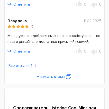
Ответить
0
0
Владлена
11.02.2025
5
Мені дуже сподобався смак цього ополіскувача – не
надто різкий, але достатньо приємний і свіжий.
Ответить
0
0
Все отзывы 4
Написать отзыв
Ополаскиватель Listerine Cool Mint для