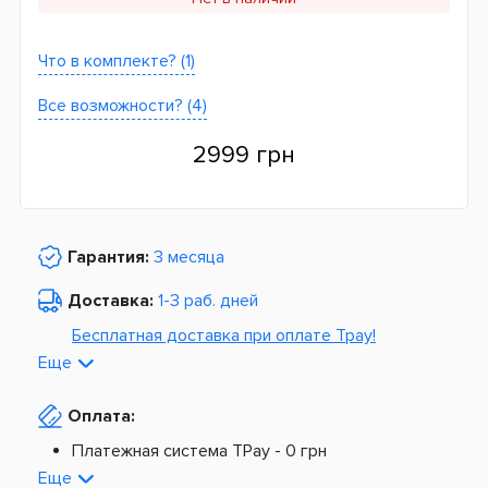
Что в комплекте? (1)
Все возможности? (4)
2999 грн
Гарантия:
3 месяца
Доставка:
1-3 раб. дней
Бесплатная доставка при оплате Tpay!
Еще
По Украине от
975 грн
Оплата:
Из Европы от
1499 грн
Платежная система TPay -
0 грн
Платная доставка по Украине:
На расчетный счет -
0 грн
Еще