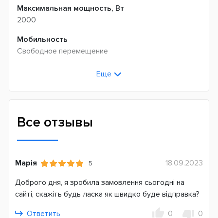
Максимальная мощность, Вт
2000
Мобильность
Свободное перемещение
Монтаж
Еще
Напольный
Оснащение и функциональность
Термостат
Все отзывы
Размер помещения, м²
20
Марія
18.09.2023
5
Управление
Механическое
Доброго дня, я зробила замовлення сьогодні на
сайті, скажіть будь ласка як швидко буде відправка?
Функции защиты
Защита от перегрева
Ответить
0
0