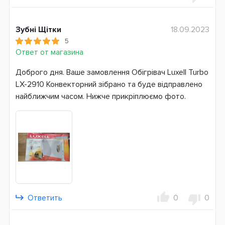
Защита от опрокидывания
Система питания
Зубні Щітки
18.09.2023
Электросеть
5
Ответ от магазина
Страна производитель
Турция
Доброго дня. Ваше замовлення Обігрівач Luxell Turbo
LX-2910 Конвекторний зібрано та буде відправлено
Гарантия
найближчим часом. Нижче прикріплюємо фото.
3 месяца
Ответить
0
0