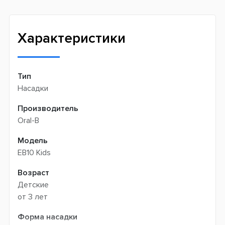
Meest (курєрська доставка) -
199 грн
Профессиональная помощь менеджеров
Интернет-магазин не производит доставку
Быстрая доставка
самовывозом
Характеристики
Тип
Насадки
Производитель
Oral-B
Модель
EB10 Kids
Возраст
Детские
от 3 лет
Форма насадки