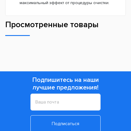
Дизайн с любимыми героями детей.
Диснеевские персонажи увлекут детей в веселую
игру и превратят рутинную очистку зубов на
занимательное занятие.
Сменные насадки производят больше движений и
более эффективны в очистке зубов
, по
сравнению с любой мануальной зубной щеткой.
Они аккуратно устраняют бактерии и загрязнения
в полости рта. Ваш ребенок произведет