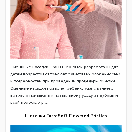
В возрасте 6-7 лет у ребенка прорезываются первые
постоянные зубы. В области фиссур (это такие
естественные рельефные бороздки на коронке зуба)
эмаль еще не до конца сформирована. В этих
бороздках очень часто остается невычищенная еда.
Конечно, бактериям есть чем полакомиться. А
поскольку эмаль еще достаточно нежная то это очень
быстро приводит к развитию кариеса. Именно поэтому
и были разработаны выступающие щетинки, чтобы
эффективно бороться с остатками застрявшей пищи и
зубным налетом.