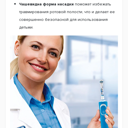
Небольшая чистящая головка.
Ваш ребенок с
легкостью достанет даже до самых отдаленных
точек ротовой полости, производя деликатную
очистку. Головка с удобным чистящим полем
охватит каждый зубик по отдельности для мягкого
очищения. При этом насадки не травмируют
неокрепшую зубную эмаль и десны.
Мягкая щетина.
Сменные насадки аккуратно
устранят всевозможные загрязнения с