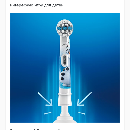
Насадки Oral-B Stages Power EB10 Frozen
"Холодное сердце 2" детские (1 шт.)
Детские насадки
Oral-B Stages Power EB10
Холодное сердце
это отдельная тема. Они очень
сильно отличаются от насадок для взрослых и созданы
по специальным технологиям. Маленький размер
головки насадки служит для того, чтобы максимально
охватить каждый зубчик в отдельности и бережно его
очистить.Ну и, конечно же, такие любимые герои
мультфильмов Disney. По мировой статистике