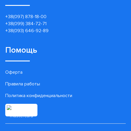
Контакты
Гарантии
Доставка и оплата
Акции
Блог
О нас
Контакт центр
Armaservis Poland Sp. z o.o.
ul. Wadowicka 6/41-42
30-415 Kraków