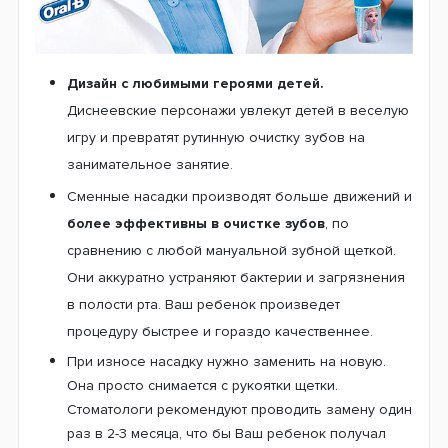
поверхности зубов, обеспечивая ощущение
чистоты и приятной свежести на весь день. Кроме
того, насадки умело устранят весь зубной налет и
застрявшие остатки пищи даже в самых
труднодоступных местах.
Чашевидна форма насадки
поможет избежать
травмирования ротовой полости, что и делает ее
совершенно безопасной для использования
детьми.