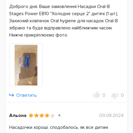
DB4 (pro-expert, Тачки, Принцесса)
Доброго дня. Ваше замовлення Насадки Oral-B
Stages Power EB10 "Холодне серце 2" дитячі (1 шт.),
Страна производитель
Захисний ковпачок Oral hygiene для насадок Oral-B
Германия
зібрано та буде відправлено найближчим часом.
Нижче прикріплюємо фото.
Ответить
0
0
Альона
09.08.2024
4
Насадочки хороші, сподобалось, як все дитині