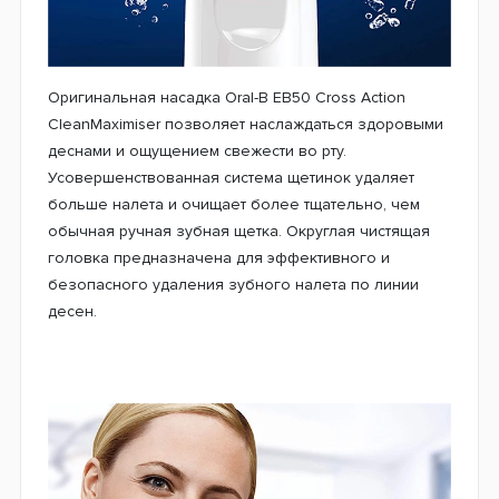
лучшее решение для Ваших зубов. Они имеют
щетину среднего уровня жесткости, которая
обеспечивает высочайшую точность очистки и
эффективно удаляет скопившийся налет. Орал-Би
лучше всего подходит для комплексной чистки рта.
Инновационная технология CleanMaximiser
окрашивает зеленые щетинки в желтый цвет, тем
самым указывая оптимальное время использования
сменной насадки.