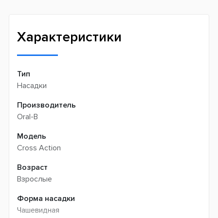
Meest (курєрська доставка) -
199 грн
Профессиональная помощь менеджеров
Интернет-магазин не производит доставку
Быстрая доставка
самовывозом
Характеристики
Тип
Насадки
Производитель
Oral-B
Модель
Cross Action
Возраст
Взрослые
Форма насадки
Чашевидная