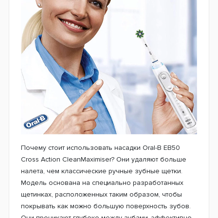
Оригинальная насадка Oral-B EB50 Cross Action
CleanMaximiser позволяет наслаждаться здоровыми
деснами и ощущением свежести во рту.
Усовершенствованная система щетинок удаляет
больше налета и очищает более тщательно, чем
обычная ручная зубная щетка. Округлая чистящая
головка предназначена для эффективного и
безопасного удаления зубного налета по линии
десен.