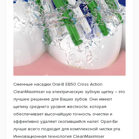
Есть много производителей, которые предлагают
зубные электрощетки. Но наиболее известным
является Oral-B. Бренд имеет множество
поклонников по всему миру. Помимо электрических
щеток Орал-Би предлагает также и серию сменных
насадок. Именно они могут повлиять на качество
очистки и позволят добиться прекрасных
результатов после каждой процедуры. Их следует
заменять регулярно, на некоторых из них есть
индикатор износа, который поможет Вам распознать,
когда следует сделать замену насадки на новую.