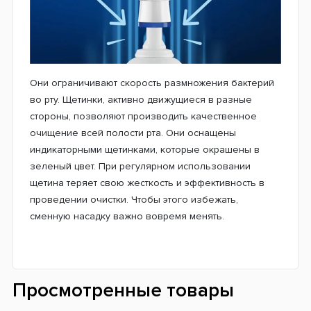
Cross Action CleanMaximiser? Они удаляют больше
налета, чем классические ручные зубные щетки.
Модель основана на специально разработанных
щетинках, расположенных таким образом, чтобы
покрывать как можно большую поверхность зубов.
Они проникают глубоко между зубами, эффективно
удаляя зубной налет, обеспечивая ощущение
свежести и более тщательную очистку всей полости
рта, чем при использовании обычной ручной зубной
щетки.