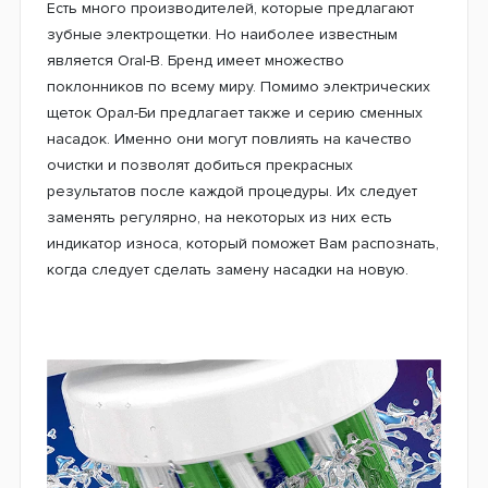
намного проще, если чистить зубы электрическими
зубными щетками. Они обеспечивают более
тщательную чистку зубов благодаря нескольким
тысячам вибраций или вращений головки щетки в
минуту. Всего две минуты тщательной чистки зубов
электрической щеткой позволяют удалить большую
часть загрязнений и бактерий во рту.