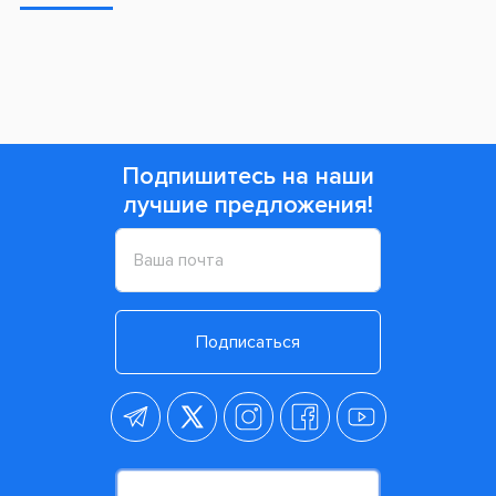
Они ограничивают скорость размножения бактерий
во рту. Щетинки, активно движущиеся в разные
стороны, позволяют производить качественное
очищение всей полости рта. Они оснащены
индикаторными щетинками, которые окрашены в
зеленый цвет. При регулярном использовании
щетина теряет свою жесткость и эффективность в
проведении очистки. Чтобы этого избежать,