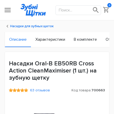
0
Насадки для зубных щеток
Описание
Характеристики
В комплекте
Отз
Насадки Oral-B EB50RB Cross
Action CleanMaximiser (1 шт.) на
зубную щетку
63 отзывов
Код товара:
700663