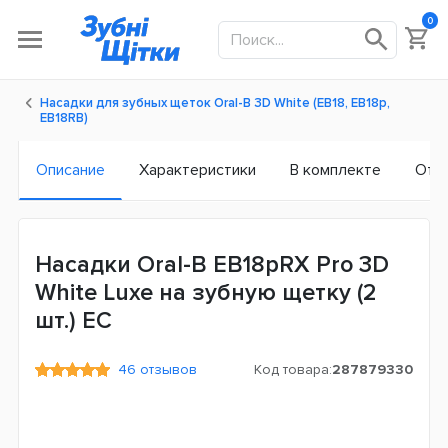
0
Насадки для зубных щеток Oral-B 3D White (EB18, EB18p,
EB18RB)
Описание
Характеристики
В комплекте
Отз
Насадки Oral-B EB18pRX Pro 3D
White Luxe на зубную щетку (2
шт.) ЕС
46 отзывов
Код товара:
287879330