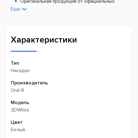
Оригинальная продукция от официальных
поставщиков
Еще
Новая почта -
199 грн
Широкий ассортимент товаров
Meest (курєрська доставка) -
199 грн
Профессиональная помощь менеджеров
Интернет-магазин не производит доставку
Быстрая доставка
самовывозом
Характеристики
Тип
Насадки
Производитель
Oral-B
Модель
3DWhite
Цвет
Белый