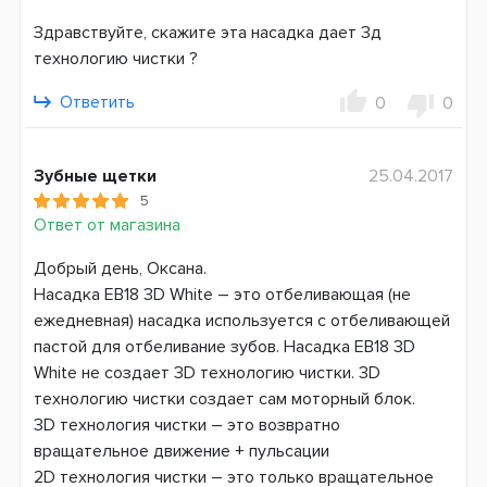
DB4 (pro-expert, Тачки, Принцесса)
Здравствуйте, скажите эта насадка дает 3д
Страна производитель
технологию чистки ?
Германия
Ответить
0
0
Зубные щетки
25.04.2017
5
Ответ от магазина
Добрый день, Оксана.
Насадка EB18 3D White – это отбеливающая (не
ежедневная) насадка используется с отбеливающей
пастой для отбеливание зубов. Насадка EB18 3D
White не создает 3D технологию чистки. 3D
технологию чистки создает сам моторный блок.
3D технология чистки – это возвратно
вращательное движение + пульсации
2D технология чистки – это только вращательное