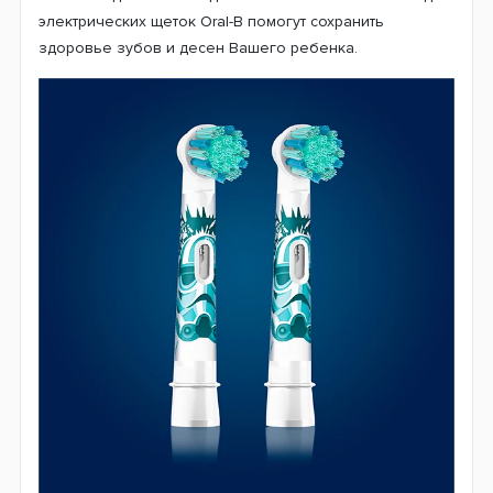
электрических щеток Oral-B помогут сохранить
здоровье зубов и десен Вашего ребенка.