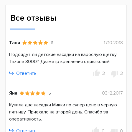
Мягкая
Назначение
Все отзывы
Ежедневное
Для кого
Для мальчика
Таня
17.10.2018
5
Совместимость
Подойдут ли детские насадки на взрослую щётку
D10 (Kids)
Trizone 3000? Диаметр крепления одинаковый
D12 (Vitality, Stages power Kids)
D16 (400-900) (PRO, Professional Care, Trizone)
Ответить
3
3
D20 (1000-5900) (PRO, Professional Care, Trizone)
D34-D36 (5000-7000) (PRO, Triumph)
D501 (2000-4000) PRO 2
Яна
03.12.2017
5
D601 (4000-5900) (Smart 4)
Купила две насадки Микки по супер цене в черную
D701 (6000-9000) (Genius)
пятницу. Приехало на второй день. Спасибо за
DB4 (pro-expert, Тачки, Принцесса)
оперативность.
Страна производитель
Ответить
0
0