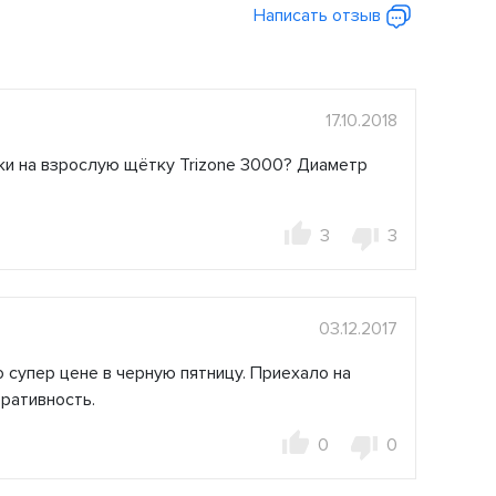
Написать отзыв
17.10.2018
ки на взрослую щётку Trizone 3000? Диаметр
3
3
03.12.2017
о супер цене в черную пятницу. Приехало на
еративность.
0
0