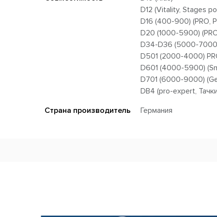
D12 (Vitality, Stages p
D16 (400-900) (PRO, Pr
D20 (1000-5900) (PRO,
D34-D36 (5000-7000) 
D501 (2000-4000) PR
D601 (4000-5900) (Sm
D701 (6000-9000) (Ge
DB4 (pro-expert, Тачк
Страна производитель
Германия