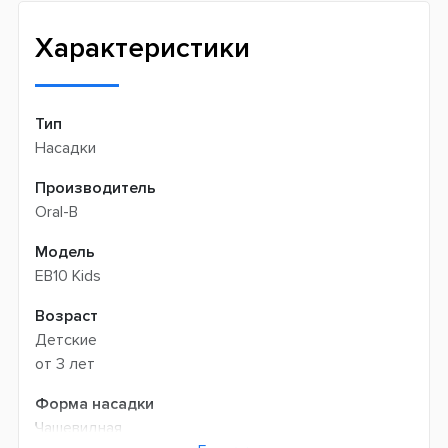
Интернет-магазин не производит доставку
Быстрая доставка
самовывозом
Характеристики
Тип
Насадки
Производитель
Oral-B
Модель
EB10 Kids
Возраст
Детские
от 3 лет
Форма насадки
Чашевидная