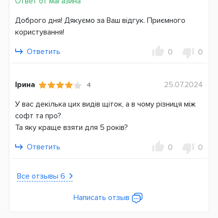
Ответ от магазина
Страна производитель
Доброго дня! Дякуємо за Ваш відгук. Приємного
Германия
користування!
Ответить
0
0
Ірина
25.07.2024
4
У вас декілька цих видів щіток, а в чому різниця між
софт та про?
Та яку краще взяти для 5 років?
Ответить
0
0
Все отзывы 6
Написать отзыв