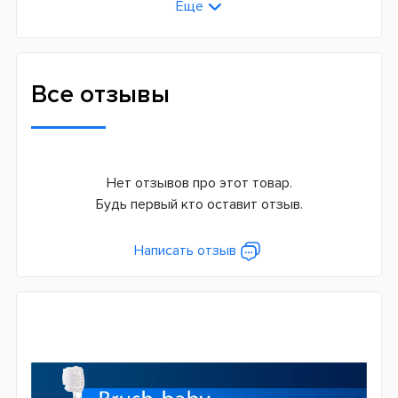
Еще
Пучковая
Жесткость щетины
Мягкая (Soft)
Все отзывы
Назначение
Для ежедневной чистки
Для кого
Нет отзывов про этот товар.
Для девочки
Будь первый кто оставит отзыв.
Для мальчика
Совместимость
Написать отзыв
BabySonic Brush-Baby
Страна производитель
Великобритания