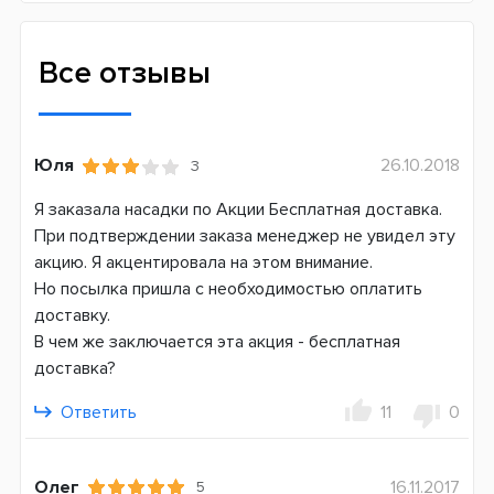
Назначение
Ежедневное
Все отзывы
Технология чистки Cross Action 16 °C
Совместимость
D12 (Vitality, Stages power Kids)
Юля
26.10.2018
3
D16 (400-900) (PRO, Professional Care, Trizone)
D20 (1000-5900) (PRO, Professional Care, Trizone)
Я заказала насадки по Акции Бесплатная доставка.
D34-D36 (5000-7000) (PRO, Triumph)
При подтверждении заказа менеджер не увидел эту
D501 (2000-4000) PRO 2
акцию. Я акцентировала на этом внимание.
D601 (4000-5900) (Smart 4)
Но посылка пришла с необходимостью оплатить
DB4 (pro-expert, Тачки, Принцесса)
доставку.
D100 (Kids, Vitality)
В чем же заключается эта акция - бесплатная
D701 (6000-20000) (Genius)
доставка?
Страна производитель
Ответить
11
0
Германия
Олег
16.11.2017
5