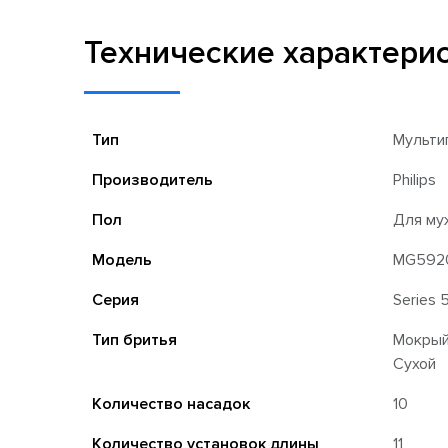
Технические характери
Тип
Мульти
Производитель
Philips
Пол
Для му
Модель
MG5920
Серия
Series
Тип бритья
Мокры
Сухой
Количество насадок
10
Количество установок длины
11