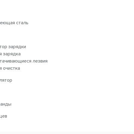
еющая сталь
тор зарядки
я зарядка
тачивающиеся лезвия
я очистка
лятор
ланды
яцев