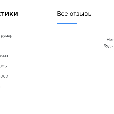
стики
Все отзывы
грумер
Нет
Будь 
жчин
/15
 5000
й