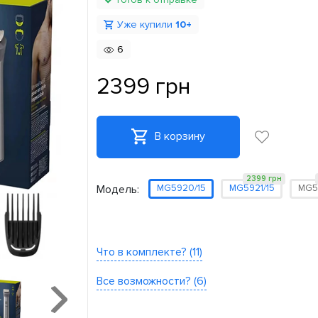
Уже купили
10+
6
2399 грн
В корзину
2399 грн
Модель:
MG5920/15
MG5921/15
MG5
Что в комплекте? (11)
Все возможности? (6)