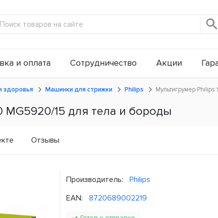
вка и оплата
Сотрудничество
Акции
Гар
и здоровья
Машинки для стрижки
Philips
Мультигрумер Philip
00 MG5920/15 для тела и бороды
екте
Отзывы
Производитель:
Philips
EAN:
8720689002219
Готов к отправке