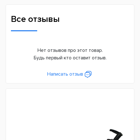
Индукционный
Глубина обнаружения монеты, см
Все отзывы
15-17
Максимальная глубина обнаружения, см
60
Нет отзывов про этот товар.
Автономная работа, ч
Будь первый кто оставит отзыв.
35
Вес
Написать отзыв
1,2 кг
Система питания
Батарейки
Страна производитель
Китай
Гарантия