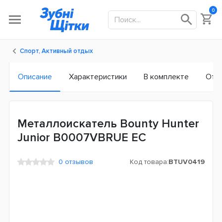
0
Спорт, Активный отдых
Описание
Характеристики
В комплекте
Отз
Металлоискатель Bounty Hunter
Junior B0007VBRUE ЕС
0 отзывов
Код товара:
BTUV0419