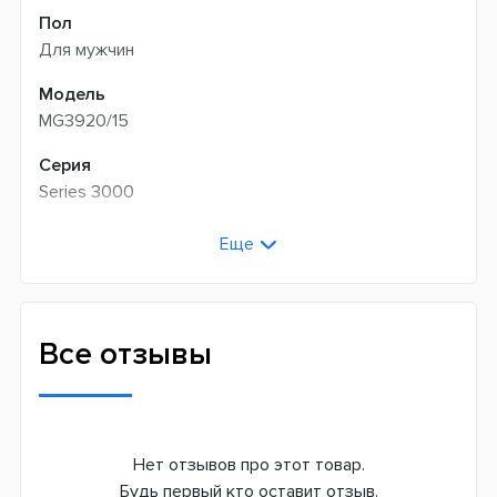
Пол
Для мужчин
Модель
MG3920/15
Серия
Series 3000
Тип бритья
Еще
Сухой
Время зарядки аккумулятора, ч
8
Все отзывы
Количество насадок
6
Количество установок длины
Нет отзывов про этот товар.
12
Будь первый кто оставит отзыв.