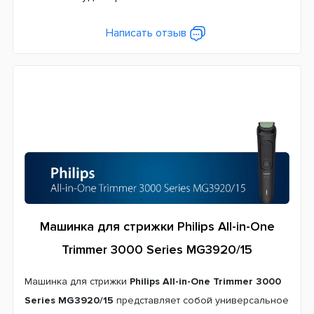
Максимальная длина, мм
12
Написать отзыв
Материал лезвий
Нержавеющая сталь
Минимальная длина, мм
0,5
Функциональные особенности
Индикатор зарядки
Самозатачивающиеся лезвия
Влажная очистка
Машинка для стрижки Philips All-in-One
Система питания
Аккумулятор
Trimmer 3000 Series MG3920/15
Тип аккумулятора
Машинка для стрижки
Philips All-in-One Trimmer 3000
NiMh
Series MG3920/15
представляет собой универсальное