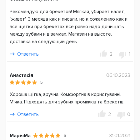
Рекомендую для брекетов! Мягкая, убирает налет,
"живет" 3 месяца как и писали, но к сожалению как и
все щетки при брекетах все равно надо дочищать
между зубами и в замках. Магазин на высоте,
доставка на следующий день
Ответить
2
1
Анастасія
06.10.2023
5
Хороша щітка, зручна. Комфортна в користуванні.
М'яка. Підходять для зубних проміжків та брекетів.
Ответить
2
0
МаріяМа
31.01.2021
5